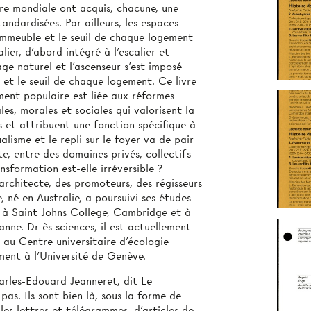
re mondiale ont acquis, chacune, une
andardisées. Par ailleurs, les espaces
’immeuble et le seuil de chaque logement
lier, d’abord intégré à l’escalier et
age naturel et l’ascenseur s’est imposé
et le seuil de chaque logement. Ce livre
ent populaire est liée aux réformes
les, morales et sociales qui valorisent la
s et attribuent une fonction spécifique à
lisme et le repli sur le foyer va de pair
te, entre des domaines privés, collectifs
sformation est-elle irréversible ?
’architecte, des promoteurs, des régisseurs
, né en Australie, a poursuivi ses études
e, à Saint Johns College, Cambridge et à
nne. Dr ès sciences, il est actuellement
au Centre universitaire d’écologie
ment à l’Université de Genève.
arles-Edouard Jeanneret, dit Le
as. Ils sont bien là, sous la forme de
s lettres et télégrammes, d'articles de