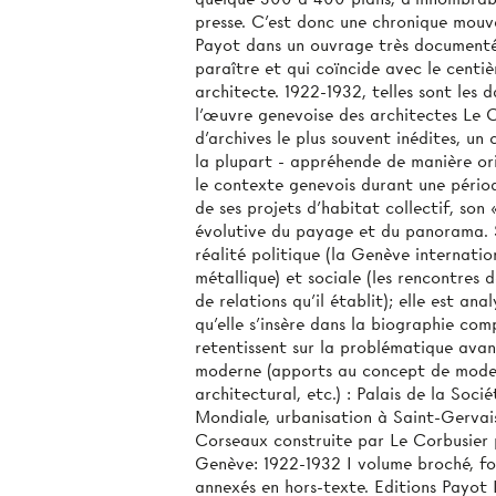
presse. C’est donc une chronique mouv
Payot dans un ouvrage très documenté 
paraître et qui coïncide avec le centi
architecte. 1922-1932, telles sont les 
l'œuvre genevoise des architectes Le C
d’archives le plus souvent inédites, un 
la plupart - appréhende de manière ori
le contexte genevois durant une période
de ses projets d'habitat collectif, son 
évolutive du payage et du panorama. S
réalité politique (la Genève internati
métallique) et sociale (les rencontres d
de relations qu'il établit); elle est ana
qu'elle s'insère dans la biographie co
retentissent sur la problématique avanc
moderne (apports au concept de modern
architectural, etc.) : Palais de la So
Mondiale, urbanisation à Saint-Gervais
Corseaux construite par Le Corbusier p
Genève: 1922-1932 I volume broché, fo
annexés en hors-texte. Editions Payot L