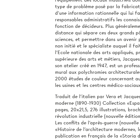
l’équipement des locaux industriels don
type de problème posé par la fabricati
d'une information rationnelle qui lui f
responsables administratifs les connais
fonction de décideurs. Plus généraleme
distance qui sépare ces deux grands pôl
sciences, et permettre dans un avenir 
non initié et le spécialiste auquel il f
l'Ecole nationale des arts appliqués, 
supérieure des arts et métiers, Jacques
son atelier créé en 1947, est un profess
mural aux polychromies architecturales, 
2000 études de couleur concernant auta
les usines et les centres médico-sociau
Traduit de l'italien par Vera et Jacq
moderne (1890-1930) Collection «Espa
pages, 20x21,5, 276 illustrations, broc
révolution industrielle (nouvelle édition
Les conflits de l'après-guerre (nouvelle
«Histoire de l'architecture moderne», l
publication en français de la «Storia