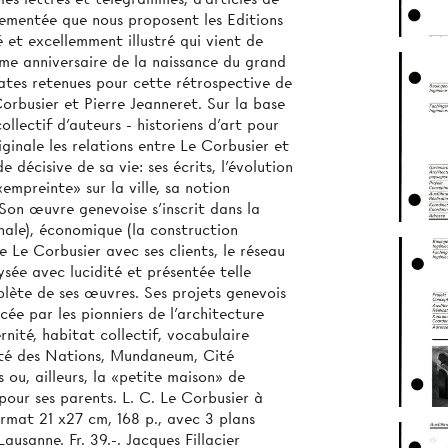
ementée que nous proposent les Editions
et excellemment illustré qui vient de
ème anniversaire de la naissance du grand
dates retenues pour cette rétrospective de
orbusier et Pierre Jeanneret. Sur la base
collectif d’auteurs - historiens d'art pour
ginale les relations entre Le Corbusier et
 décisive de sa vie: ses écrits, l'évolution
«empreinte» sur la ville, sa notion
on œuvre genevoise s’inscrit dans la
onale), économique (la construction
e Le Corbusier avec ses clients, le réseau
lysée avec lucidité et présentée telle
mplète de ses œuvres. Ses projets genevois
ée par les pionniers de l'architecture
ité, habitat collectif, vocabulaire
ciété des Nations, Mundaneum, Cité
 ou, ailleurs, la «petite maison» de
our ses parents. L. C. Le Corbusier à
rmat 21 x27 cm, 168 p., avec 3 plans
ausanne. Fr. 39.-. Jacques Fillacier