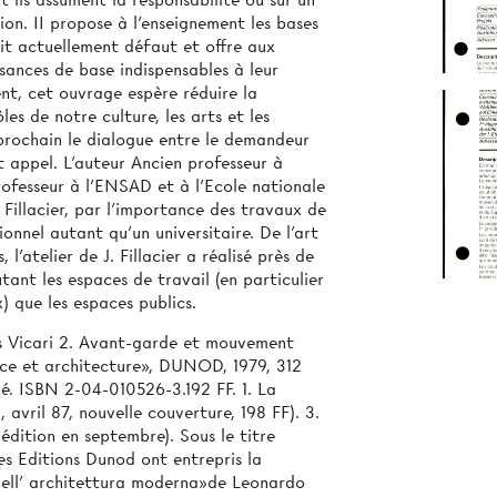
t ils assument la responsabilité ou sur un
on. II propose à l'enseignement les bases
ait actuellement défaut et offre aux
sances de base indispensables à leur
nt, cet ouvrage espère réduire la
es de notre culture, les arts et les
prochain le dialogue entre le demandeur
ait appel. L'auteur Ancien professeur à
professeur à l'ENSAD et à l'Ecole nationale
 Fillacier, par l'importance des travaux de
ionnel autant qu’un universitaire. De l’art
l'atelier de J. Fillacier a réalisé près de
nt les espaces de travail (en particulier
x) que les espaces publics.
ues Vicari 2. Avant-garde et mouvement
ce et architecture», DUNOD, 1979, 312
hé. ISBN 2-04-010526-3.192 FF. 1. La
, avril 87, nouvelle couverture, 198 FF). 3.
 édition en septembre). Sous le titre
es Editions Dunod ont entrepris la
 dell' architettura moderna»de Leonardo