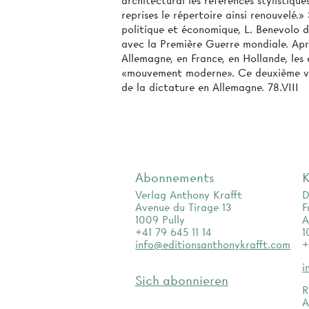
architectural les références stylistiqu
reprises le répertoire ainsi renouvelé.
politique et économique, L. Benevolo dé
avec la Première Guerre mondiale. Après
Allemagne, en France, en Hollande, les 
«mouvement moderne». Ce deuxième vol
de la dictature en Allemagne. 78.VIII
Abonnements
K
Verlag Anthony Krafft
D
Avenue du Tirage 13
F
1009 Pully
A
+41 79 645 11 14
1
info@editionsanthonykrafft.com
+
i
Sich abonnieren
R
A