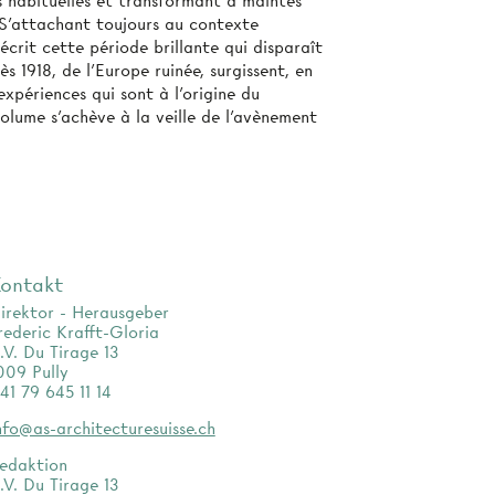
es habituelles et transformant à maintes
» S'attachant toujours au contexte
crit cette période brillante qui disparaît
 1918, de l'Europe ruinée, surgissent, en
expériences qui sont à l'origine du
ume s’achève à la veille de l'avènement
ontakt
irektor - Herausgeber
rederic Krafft-Gloria
.V. Du Tirage 13
009 Pully
41 79 645 11 14
nfo@as-architecturesuisse.ch
edaktion
.V. Du Tirage 13