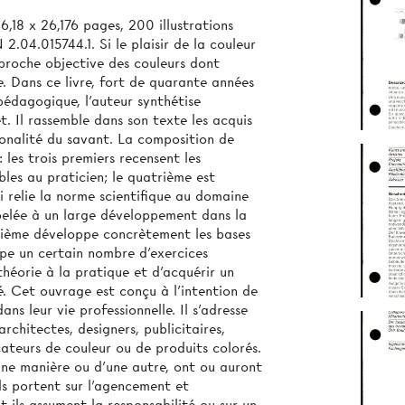
,18 x 26,176 pages, 200 illustrations
2.04.015744.1. Si le plaisir de la couleur
pproche objective des couleurs dont
ste. Dans ce livre, fort de quarante années
pédagogique, l’auteur synthétise
et. Il rassemble dans son texte les acquis
tionalité du savant. La composition de
: les trois premiers recensent les
bles au praticien; le quatrième est
i relie la norme scientifique au domaine
ppelée à un large développement dans la
quième développe concrètement les bases
upe un certain nombre d'exercices
héorie à la pratique et d'acquérir un
é. Cet ouvrage est conçu à l’intention de
ans leur vie professionnelle. Il s'adresse
architectes, designers, publicitaires,
cateurs de couleur ou de produits colorés.
d'une manière ou d'une autre, ont ou auront
ls portent sur l'agencement et