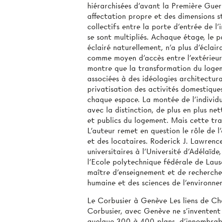
hiérarchisées d'avant la Première Guer
affectation propre et des dimensions st
collectifs entre la porte d’entrée de l
se sont multipliés. Achaque étage, le pa
éclairé naturellement, n’a plus d’éclair
comme moyen d’accès entre l’extérieur 
montre que la transformation du logem
associées à des idéologies architectura
privatisation des activités domestique
chaque espace. La montée de l’individua
avec la distinction, de plus en plus net
et publics du logement. Mais cette tran
L’auteur remet en question le rôle de l
et des locataires. Roderick J. Lawrence
universitaires à l’Université d’Adélaïd
l’Ecole polytechnique fédérale de Lausa
maître d’enseignement et de recherche 
humaine et des sciences de l’environne
Le Corbusier à Genève Les liens de Ch
Corbusier, avec Genève ne s’inventent p
quelque 300 à 400 plans, d’innombrable