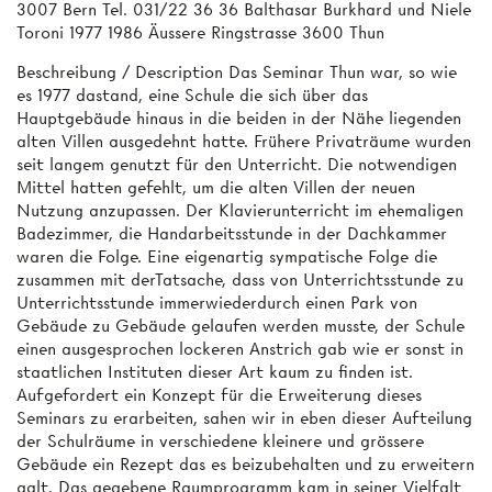
3007 Bern Tel. 031/22 36 36 Balthasar Burkhard und Niele
Toroni 1977 1986 Äussere Ringstrasse 3600 Thun
Beschreibung / Description Das Seminar Thun war, so wie
es 1977 dastand, eine Schule die sich über das
Hauptgebäude hinaus in die beiden in der Nähe liegenden
alten Villen ausgedehnt hatte. Frühere Privaträume wurden
seit langem genutzt für den Unterricht. Die notwendigen
Mittel hatten gefehlt, um die alten Villen der neuen
Nutzung anzupassen. Der Klavierunterricht im ehemaligen
Badezimmer, die Handarbeitsstunde in der Dachkammer
waren die Folge. Eine eigenartig sympatische Folge die
zusammen mit derTatsache, dass von Unterrichtsstunde zu
Unterrichtsstunde immerwiederdurch einen Park von
Gebäude zu Gebäude gelaufen werden musste, der Schule
einen ausgesprochen lockeren Anstrich gab wie er sonst in
staatlichen Instituten dieser Art kaum zu finden ist.
Aufgefordert ein Konzept für die Erweiterung dieses
Seminars zu erarbeiten, sahen wir in eben dieser Aufteilung
der Schulräume in verschiedene kleinere und grössere
Gebäude ein Rezept das es beizubehalten und zu erweitern
galt. Das gegebene Raumprogramm kam in seiner Vielfalt