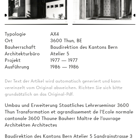
Typologie
AX4
Ort
3600 Thun, BE
Bauherrschaft
Baudirektion des Kantons Bern
Architekturbüro
Atelier 5
Projekt
1977 — 1977
Ausführung
1986 — 1986
Der Text der Artikel wird automatisch generiert und kann
vereinzelt vom Original abweichen. Richten Sie sich bitte
grundsätzlich an das Original-Pdf.
Umbau und Erweiterung Staatliches Lehrerseminar 3600
Thun Transformation et agrandissement de l'Ecole normale
cantonale 3600 Thoune Bauherr Maître de l'ouvrage
Architekten Architectes
Baudirektion des Kantons Bern Atelier 5 Sandrainstrasse 3