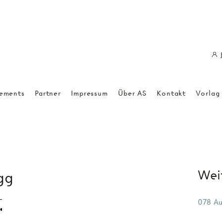
ements
Partner
Impressum
Über AS
Kontakt
Vorlag
Weit
gg
078 Au