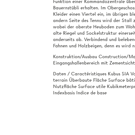
Funktion einer Kommandozentrale übern
Bauernstübli erhalten. Im Obergeschos
Kleider einen Viertel ein, im übrigen b
andern Seite des Tenns wird der Stall
wobei der oberste Heuboden zum Wohnr
alte Riegel­ und Sockelstruktur einerse
anderseits ab. Verbindend und belebend
Fahnen und Holzbeigen, denn es wird n
Konstruktion/Ausbau Construction/Mat
Eingangshallenbereich mit Zementsich
Daten / Caractéristiques Kubus SIA V
terrain Überbaute Fläche Surface bât
Nutzfläche Surface utile Kubikmeterp
Indexbasis Indice de base