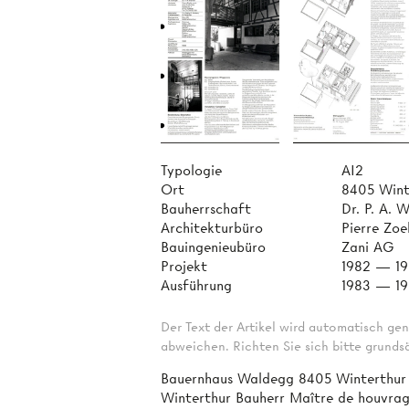
Typologie
AI2
Ort
8405 Wint
Bauherrschaft
Dr. P. A. 
Architekturbüro
Pierre Zoe
Bauingenieubüro
Zani AG
Projekt
1982 — 1
Ausführung
1983 — 1
Der Text der Artikel wird automatisch gen
abweichen. Richten Sie sich bitte grundsä
Bauernhaus Waldegg 8405 Winterthur
Winterthur Bauherr Maître de houvrag