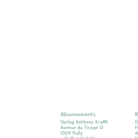
Abonnements
K
Verlag Anthony Krafft
D
Avenue du Tirage 13
F
1009 Pully
A