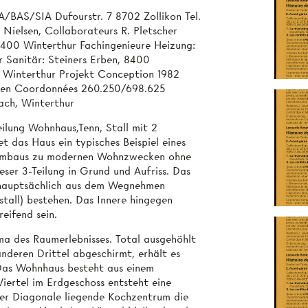
IA/BAS/SIA Dufourstr. 7 8702 Zollikon Tel.
 Nielsen, Collaborateurs R. Pletscher
 8400 Winterthur Fachingenieure Heizung:
 Sanitär: Steiners Erben, 8400
 Winterthur Projekt Conception 1982
aten Coordonnées 260.250/698.625
ach, Winterthur
ilung Wohnhaus,Tenn, Stall mit 2
 das Haus ein typisches Beispiel eines
s Umbaus zu modernen Wohnzwecken ohne
ser 3-Teilung in Grund und Aufriss. Das
d hauptsächlich aus dem Wegnehmen
tall) bestehen. Das Innere hingegen
eifend sein.
a des Raumerlebnisses. Total ausgehöhlt
deren Drittel abgeschirmt, erhält es
Das Wohnhaus besteht aus einem
Viertel im Erdgeschoss entsteht eine
er Diagonale liegende Kochzentrum die