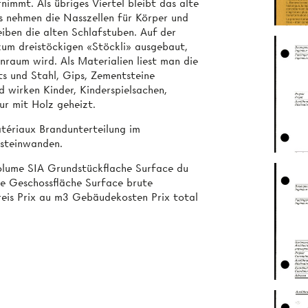
immt. Als übriges Viertel bleibt das alte
s nehmen die Nasszellen für Körper und
leiben die alten Schlafstuben. Auf der
 zum dreistöckigen «Stöckli» ausgebaut,
aum wird. Als Materialien liest man die
its und Stahl, Gips, Zementsteine
 wirken Kinder, Kinderspielsachen,
ur mit Holz geheizt.
ériaux Brandunterteilung im
tsteinwanden.
olume SIA Grundstückflache Surface du
ie Geschossfläche Surface brute
reis Prix au m3 Gebäudekosten Prix total