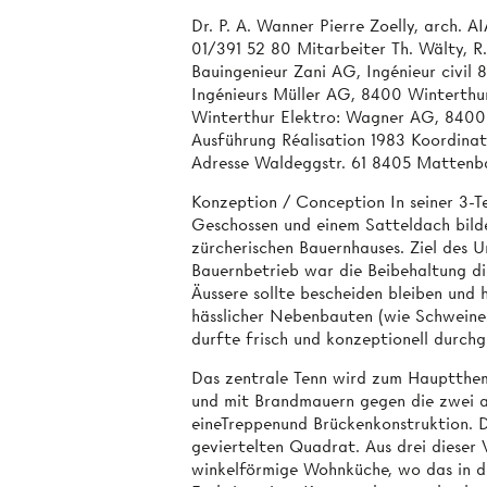
Dr. P. A. Wanner Pierre Zoelly, arch. A
01/391 52 80 Mitarbeiter Th. Wälty, R.
Bauingenieur Zani AG, Ingénieur civil
Ingénieurs Müller AG, 8400 Winterthur
Winterthur Elektro: Wagner AG, 8400
Ausführung Réalisation 1983 Koordin
Adresse Waldeggstr. 61 8405 Mattenb
Konzeption / Conception In seiner 3-Te
Geschossen und einem Satteldach bildet
zürcherischen Bauernhauses. Ziel de
Bauernbetrieb war die Beibehaltung die
Äussere sollte bescheiden bleiben un
hässlicher Nebenbauten (wie Schweines
durfte frisch und konzeptionell durchgr
Das zentrale Tenn wird zum Hauptthem
und mit Brandmauern gegen die zwei an
eineTreppenund Brückenkonstruktion. 
geviertelten Quadrat. Aus drei dieser 
winkelförmige Wohnküche, wo das in d