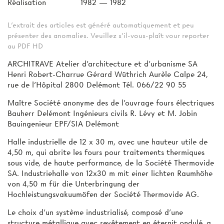
Réalisation
1982 — 1982
L'extrait des articles est généré automatiquement et peu
présenter des anomalies. Veuillez s'il-vous-plaît vour reporter
au PDF HD
ARCHITRAVE Atelier d'architecture et d’urbanisme SA
Henri Robert-Charrue Gérard Wüthrich Aurèle Calpe 24,
rue de l'Hôpital 2800 Delémont Tél. 066/22 90 55
Maître Société anonyme des de l'ouvrage fours électriques
Bauherr Delémont Ingénieurs civils R. Lévy et M. Jobin
Bauingenieur EPF/SIA Delémont
Halle industrielle de 12 x 30 m, avec une hauteur utile de
4,50 m, qui abrite les fours pour traitements thermiques
sous vide, de haute performance, de la Société Thermovide
SA. Industriehalle von 12x30 m mit einer lichten Raumhöhe
von 4,50 m für die Unterbringung der
Hochleistungsvakuumöfen der Société Thermovide AG.
Le choix d'un système industrialisé, composé d'une
structure métallique avec revêtement en éternit ondulé, a