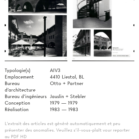
Typologie(s)
AIV3
Emplacement
4410 Liestal, BL
Bureau
Otto + Partner
d'architecture
Bureau d'ingénieurs
Jauslin + Stebler
Conception
1979 — 1979
Réalisation
1983 — 1983
L'extrait des articles est généré automatiquement et peu
présenter des anomalies. Veuillez s'il-vous-plaît vour reporter
au PDF HD