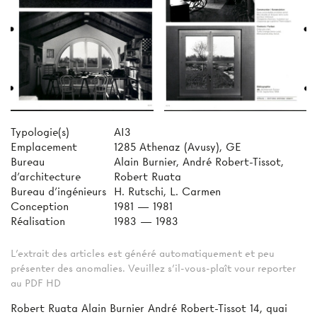
Typologie(s)
AI3
Emplacement
1285 Athenaz (Avusy), GE
Bureau
Alain Burnier, André Robert-Tissot,
d'architecture
Robert Ruata
Bureau d'ingénieurs
H. Rutschi, L. Carmen
Conception
1981 — 1981
Réalisation
1983 — 1983
L'extrait des articles est généré automatiquement et peu
présenter des anomalies. Veuillez s'il-vous-plaît vour reporter
au PDF HD
Robert Ruata Alain Burnier André Robert-Tissot 14, quai