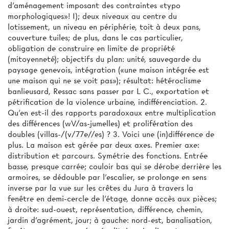
d'aménagement imposant des contraintes «typo
morphologiques»! I); deux niveaux au centre du
lotissement, un niveau en périphérie, toit à deux pans,
couverture tuiles; de plus, dans le cas particulier,
obligation de construire en limite de propriété
(mitoyenneté); objectifs du plan: unité, sauvegarde du
paysage genevois, intégration («une maison intégrée est
une maison qui ne se voit pas»); résultat: hétéroclisme
banlieusard, Ressac sans passer par L C., exportation et
pétrification de la violence urbaine, indifférenciation. 2.
Qu’en est-il des rapports paradoxaux entre multiplication
des différences (wV/as-jumelles) et prolifération des
doubles (villas-/(v/77e//es) ? 3. Voici une (in)différence de
plus. La maison est gérée par deux axes. Premier axe:
distribution et parcours. Symétrie des fonctions. Entrée
basse, presque carrée; couloir bas qui se dérobe derrière les
armoires, se dédouble par l'escalier, se prolonge en sens
inverse par la vue sur les crêtes du Jura à travers la
fenêtre en demi-cercle de l'étage, donne accès aux pièces;
à droite: sud-ouest, représentation, différence, chemin,
jardin d’agrément, jour; à gauche: nord-est, banalisation,