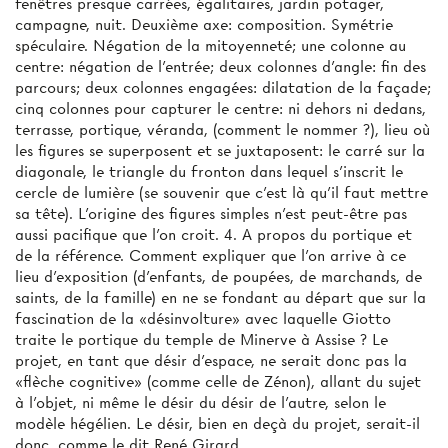
fenêtres presque carrées, égalitaires, jardin potager,
campagne, nuit. Deuxième axe: composition. Symétrie
spéculaire. Négation de la mitoyenneté; une colonne au
centre: négation de l'entrée; deux colonnes d'angle: fin des
parcours; deux colonnes engagées: dilatation de la façade;
cinq colonnes pour capturer le centre: ni dehors ni dedans,
terrasse, portique, véranda, (comment le nommer ?), lieu où
les figures se superposent et se juxtaposent: le carré sur la
diagonale, le triangle du fronton dans lequel s’inscrit le
cercle de lumière (se souvenir que c'est là qu'il faut mettre
sa tête). L'origine des figures simples n'est peut-être pas
aussi pacifique que l'on croit. 4. A propos du portique et
de la référence. Comment expliquer que l'on arrive à ce
lieu d'exposition (d'enfants, de poupées, de marchands, de
saints, de la famille) en ne se fondant au départ que sur la
fascination de la «désinvolture» avec laquelle Giotto
traite le portique du temple de Minerve à Assise ? Le
projet, en tant que désir d'espace, ne serait donc pas la
«flèche cognitive» (comme celle de Zénon), allant du sujet
à l'objet, ni même le désir du désir de l'autre, selon le
modèle hégélien. Le désir, bien en deçà du projet, serait-il
donc, comme le dit René Girard,