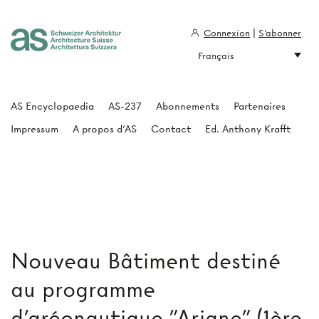
Connexion
|
S'abonner
Français
Architecture Suisse
AS Encyclopaedia
AS-237
Abonnements
Partenaires
Impressum
A propos d'AS
Contact
Ed. Anthony Krafft
Nouveau Bâtiment destiné
au programme
d'aréonautique "Ariane" (1ère