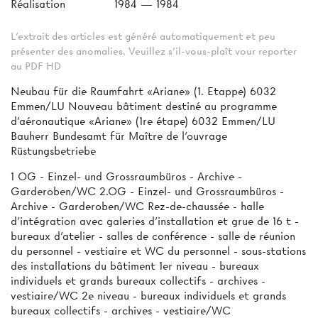
Réalisation
1984 — 1984
L'extrait des articles est généré automatiquement et peu
présenter des anomalies. Veuillez s'il-vous-plaît vour reporter
au PDF HD
Neubau für die Raumfahrt «Ariane» (1. Etappe) 6032
Emmen/LU Nouveau bâtiment destiné au programme
d'aéronautique «Ariane» (1re étape) 6032 Emmen/LU
Bauherr Bundesamt für Maître de l'ouvrage
Rüstungsbetriebe
1 OG - Einzel- und Grossraumbüros - Archive -
Garderoben/WC 2.OG - Einzel- und Grossraumbüros -
Archive - Garderoben/WC Rez-de-chaussée - halle
d'intégration avec galeries d'installation et grue de 16 t -
bureaux d'atelier - salles de conférence - salle de réunion
du personnel - vestiaire et WC du personnel - sous-stations
des installations du bâtiment 1er niveau - bureaux
individuels et grands bureaux collectifs - archives -
vestiaire/WC 2e niveau - bureaux individuels et grands
bureaux collectifs - archives - vestiaire/WC