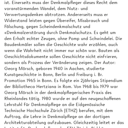
ist. Einerseits muss der Denkmalpfleger dieses Recht dem
voranstürmenden Wandel, dem Nutz- und
Verwertungsdenken abtrotzen. Andererseits muss er
Widerstand leisten gegen Übereifer, Missbrauch und
Fälschung, gegen Scheindenkmalschutz und
«Denkmalzerstörung durch Denkmalschutz». Es geht um
den Erhalt echter Zeugen, ohne Pomp und Schwindelei. Die
Baudenkmäler sollen die Geschichte wahr erzählen, auch
wenn die Wahrheit nicht immer nur schön war. Bauten als
Geschichtsdokumente sollen Geschichte nicht einfrieren,
sondern als Prozess der Veränderung zeigen. Der Autor:
Georg Mörsch, geboren 1940 in Aachen, studierte
Kunstgeschichte in Bonn, Berlin und Freiburg i. Br.
Promotion 1965 in Bonn. Es folgte ein 2jähriges Stipendium
der Bibliotheca Hertziana in Rom. Von 1968 bis 1979 war
Georg Mörsch in der denkmalpflegerischen Praxis des
Rheinlandes tätig. 1980 wurde er auf den neugeschaffenen
Lehrstuhl für Denkmalpflege an die Eidgenössische
Technische Hochschule Zürich (ETHZ) berufen, mit dem
Auftrag, die Lehre in Denkmalpflege an der dortigen
Architekturabteilung aufzubauen. Gleichzeitig leitet er das