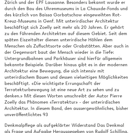
Zürich und der EPF Lausanne. Besonders bekannt wurde er
durch den Bau des Uhrenmuseums in La Chauxde-Fonds und
des kürzlich von Baissa Gorbatschow eingeweihten Rot-
Kreuz-Museums in Genf. Mit unterirdischer Architektur
beschäftigt sich Zoelly seit mehr als 20 Jahren. Er gehört
zu den führenden Architekten auf diesem Gebiet. Seit dem
späten Eiszeitalter dienen unterirdische Höhlen dem
Menschen als Zufluchtsorte oder Grabstätten. Aber auch in
der Gegenwart baut der Mensch wieder in die Tiefe:
Untergrundbahnen und Parkhäuser sind hierfür allgemein
bekannte Beispiele. Darüber hinaus gibt es in der modernen
Architektur eine Bewegung, die sich intensiv mit
unterirdischem Bauen und dessen vielseitigen Möglichkeiten
beschäftigt. «Die wichtigste Errungschaft der
Terratekturbewegung ist eine neue Art zu sehen und zu
denken.» Mit diesen Worten umschreibt der Autor Pierre
Zoelly das Phänomen «Terratektur» - der unterirdischen
Architektur. In diesem Band, den aussergewöhnliches, bisher
unveröffentlichtes 93
Denkmalpflege als aufgeklärter Widerstand Das Denkmal
als Frage und Aufgabe Herausgegeben von Rudolf Schilling.