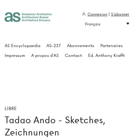
Connexion
|
S'abonner
Français
Architecture Suisse
AS Encyclopaedia
AS-237
Abonnements
Partenaires
Impressum
A propos d'AS
Contact
Ed. Anthony Krafft
LIBRE
Tadao Ando - Sketches,
Zeichnungen