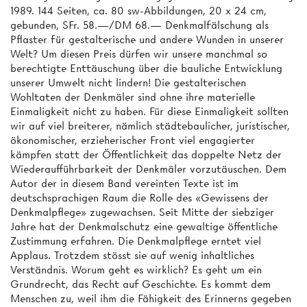
1989. 144 Seiten, ca. 80 sw-Abbildungen, 20 x 24 cm,
gebunden, SFr. 58.—/DM 68.— Denkmalfälschung als
Pflaster für gestalterische und andere Wunden in unserer
Welt? Um diesen Preis dürfen wir unsere manchmal so
berechtigte Enttäuschung über die bauliche Entwicklung
unserer Umwelt nicht lindern! Die gestalterischen
Wohltaten der Denkmäler sind ohne ihre materielle
Einmaligkeit nicht zu haben. Für diese Einmaligkeit sollten
wir auf viel breiterer, nämlich städtebaulicher, juristischer,
ökonomischer, erzieherischer Front viel engagierter
kämpfen statt der Öffentlichkeit das doppelte Netz der
Wiederaufführbarkeit der Denkmäler vorzutäuschen. Dem
Autor der in diesem Band vereinten Texte ist im
deutschsprachigen Raum die Rolle des «Gewissens der
Denkmalpflege» zugewachsen. Seit Mitte der siebziger
Jahre hat der Denkmalschutz eine gewaltige öffentliche
Zustimmung erfahren. Die Denkmalpflege erntet viel
Applaus. Trotzdem stösst sie auf wenig inhaltliches
Verständnis. Worum geht es wirklich? Es geht um ein
Grundrecht, das Recht auf Geschichte. Es kommt dem
Menschen zu, weil ihm die Fähigkeit des Erinnerns gegeben