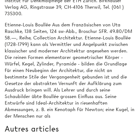
Institut für Denkmalpflege der ETH Zürich. Birkhäuser
Verlag AG, Ringstrasse 39, CH-4106 Therwil, Tel. (061 )
735300.
Etienne-Louis Boullée Aus dem Französischen von Uta
Raschke, 138 Seiten, 124 sw-Abb., Broschur SFR. 49.80/DM
58.—, Reihe, Collection Architektur. Etienne-Louis Boullée
(1728-1799) kann als Vermittler und Angelpunkt zwischen
klassischer und moderner Architektur angesehen werden.
Die reinen Formen elementarer geometrischer Körper -
Würfel, Kegel, Zylinder, Pyramide - bilden die Grundlage
für einen Neubeginn der Architektur, die nicht an
bestimmte Stile der Vergangenheit gebunden ist und die
Gesetze der abstrakten Vernunft der Aufklärung zum
Ausdruck bringen will. Als Lehrer und durch seine
Schaubilder übte Boullée grossen Einfluss aus. Seine
Entwürfe sind Ideal-Architektur in riesenhaften
Abmessungen, z. B. ein Kenotaph für Newton; eine Kugel, in
der Menschen nur als
Autres articles