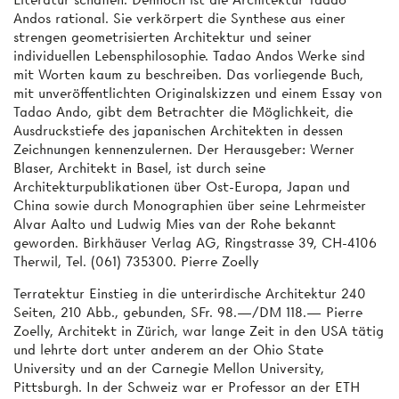
Andos rational. Sie verkörpert die Synthese aus einer
strengen geometrisierten Architektur und seiner
individuellen Lebensphilosophie. Tadao Andos Werke sind
mit Worten kaum zu beschreiben. Das vorliegende Buch,
mit unveröffentlichten Originalskizzen und einem Essay von
Tadao Ando, gibt dem Betrachter die Möglichkeit, die
Ausdruckstiefe des japanischen Architekten in dessen
Zeichnungen kennenzulernen. Der Herausgeber: Werner
Blaser, Architekt in Basel, ist durch seine
Architekturpublikationen über Ost-Europa, Japan und
China sowie durch Monographien über seine Lehrmeister
Alvar Aalto und Ludwig Mies van der Rohe bekannt
geworden. Birkhäuser Verlag AG, Ringstrasse 39, CH-4106
Therwil, Tel. (061) 735300. Pierre Zoelly
Terratektur Einstieg in die unterirdische Architektur 240
Seiten, 210 Abb., gebunden, SFr. 98.—/DM 118.— Pierre
Zoelly, Architekt in Zürich, war lange Zeit in den USA tätig
und lehrte dort unter anderem an der Ohio State
University und an der Carnegie Mellon University,
Pittsburgh. In der Schweiz war er Professor an der ETH