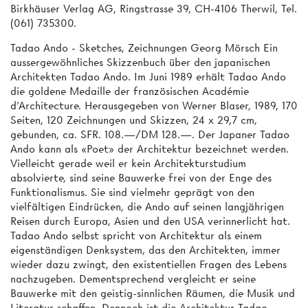
Birkhäuser Verlag AG, Ringstrasse 39, CH-4106 Therwil, Tel.
(061) 735300.
Tadao Ando - Sketches, Zeichnungen Georg Mörsch Ein
aussergewöhnliches Skizzenbuch über den japanischen
Architekten Tadao Ando. Im Juni 1989 erhält Tadao Ando
die goldene Medaille der französischen Académie
d'Architecture. Herausgegeben von Werner Blaser, 1989, 170
Seiten, 120 Zeichnungen und Skizzen, 24 x 29,7 cm,
gebunden, ca. SFR. 108.—/DM 128.—. Der Japaner Tadao
Ando kann als «Poet» der Architektur bezeichnet werden.
Vielleicht gerade weil er kein Architekturstudium
absolvierte, sind seine Bauwerke frei von der Enge des
Funktionalismus. Sie sind vielmehr geprägt von den
vielfältigen Eindrücken, die Ando auf seinen langjährigen
Reisen durch Europa, Asien und den USA verinnerlicht hat.
Tadao Ando selbst spricht von Architektur als einem
eigenständigen Denksystem, das den Architekten, immer
wieder dazu zwingt, den existentiellen Fragen des Lebens
nachzugeben. Dementsprechend vergleicht er seine
Bauwerke mit den geistig-sinnlichen Räumen, die Musik und
Literatur schaffen. Dennoch ist die Architektur Tadao