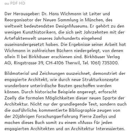
au PDF HD
Der Herausgeber: Dr. Hans Wichmann ist Leiter und
Reorganisator der Neuen Sammlung in München, des
weltweit bedeutendsten DesignMuseums. Er gehört zu den
wenigen Kunsthistorikern, die sich seit Jahrzehnten mit der
Artefaktenwelt unseres Jahrhunderts eingehend
auseinandergesetzt haben. Die Ergebnisse seiner Arbeit hat
Wichmann in zahlreichen Büchern niedergelegt, von denen
allein 11 bei Birkhäuser erschienen sind. Birkhäuser Verlag
AG, Ringstrasse 39, CH-4106 Therwil, Tel. 1061) 735300.
Bildmaterial und Zeichnungen auszeichnet, demonstriet der
engagierte Architekt, wie durch neue Strukturkonzepte
wunderbare unterirdische Bauten geschaffen werden
können. Durch historische Beispiele angeregt, erforscht
Zoelly die formalen Möglichkeiten dieser neuen Sparte der
Architektur. Nicht nur der grundlegende Text, sondern auch
die ausführliche, kommentierte Bibliographie zeugen von
der 20jährigen Forschungserfahrung Pierre Zoellys und
machen dieses Buch somit zu einem «Muss» für jeden
engagierten Architekten und an Architektur Interessierten.