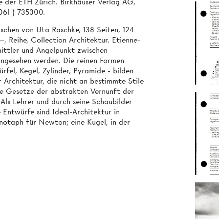
ge der ETH Zürich. Birkhäuser Verlag AG,
(061 ) 735300.
ischen von Uta Raschke, 138 Seiten, 124
 Reihe, Collection Architektur. Etienne-
mittler und Angelpunkt zwischen
angesehen werden. Die reinen Formen
fel, Kegel, Zylinder, Pyramide - bilden
 Architektur, die nicht an bestimmte Stile
ie Gesetze der abstrakten Vernunft der
Als Lehrer und durch seine Schaubilder
e Entwürfe sind Ideal-Architektur in
enotaph für Newton; eine Kugel, in der