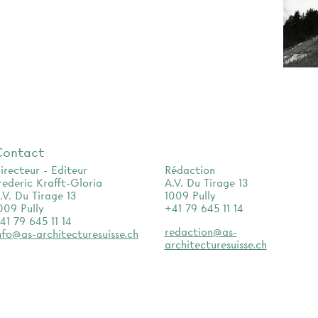
Contact
irecteur - Editeur
Rédaction
rederic Krafft-Gloria
A.V. Du Tirage 13
.V. Du Tirage 13
1009 Pully
009 Pully
+41 79 645 11 14
41 79 645 11 14
redaction@as-
nfo@as-architecturesuisse.ch
architecturesuisse.ch