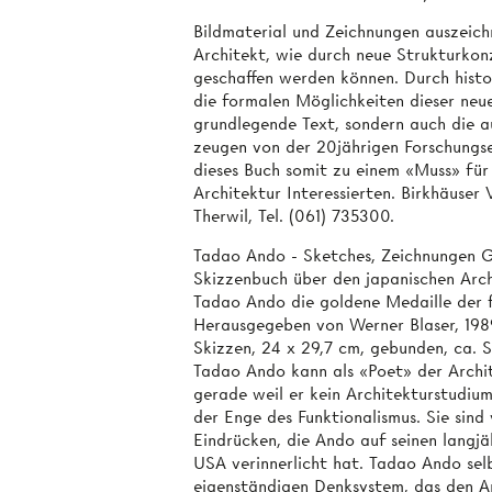
Bildmaterial und Zeichnungen auszeich
Architekt, wie durch neue Strukturko
geschaffen werden können. Durch histor
die formalen Möglichkeiten dieser neu
grundlegende Text, sondern auch die a
zeugen von der 20jährigen Forschungs
dieses Buch somit zu einem «Muss» für
Architektur Interessierten. Birkhäuser
Therwil, Tel. (061) 735300.
Tadao Ando - Sketches, Zeichnungen 
Skizzenbuch über den japanischen Arch
Tadao Ando die goldene Medaille der f
Herausgegeben von Werner Blaser, 1989
Skizzen, 24 x 29,7 cm, gebunden, ca.
Tadao Ando kann als «Poet» der Archit
gerade weil er kein Architekturstudium
der Enge des Funktionalismus. Sie sind
Eindrücken, die Ando auf seinen langjä
USA verinnerlicht hat. Tadao Ando selb
eigenständigen Denksystem, das den A