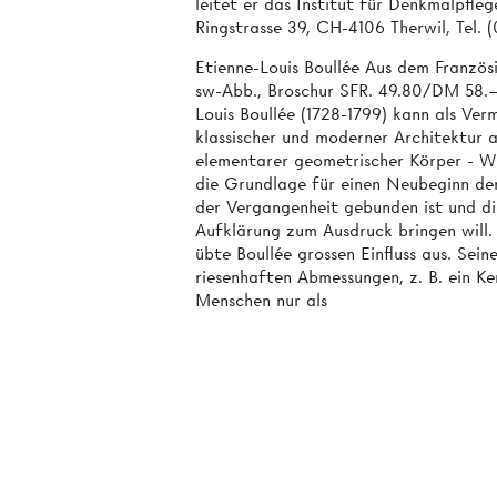
leitet er das Institut für Denkmalpfle
Ringstrasse 39, CH-4106 Therwil, Tel. 
Etienne-Louis Boullée Aus dem Französ
sw-Abb., Broschur SFR. 49.80/DM 58.—,
Louis Boullée (1728-1799) kann als Ver
klassischer und moderner Architektur 
elementarer geometrischer Körper - Wür
die Grundlage für einen Neubeginn der
der Vergangenheit gebunden ist und d
Aufklärung zum Ausdruck bringen will. 
übte Boullée grossen Einfluss aus. Sein
riesenhaften Abmessungen, z. B. ein K
Menschen nur als