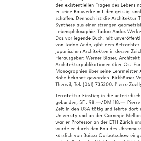
den existentiellen Fragen des Lebens 
er seine Bauwerke mit den geistig-sinn
schaffen. Dennoch ist die Architektur 
Synthese aus einer strengen geometrisi
Lebensphilosophie. Tadao Andos Werke
Das vorliegende Buch, mit unveröffentl
von Tadao Ando, gibt dem Betrachter d
japanischen Architekten in dessen Zei
Herausgeber: Werner Blaser, Architekt i
Architekturpublikationen über Ost-Eu
Monographien über seine Lehrmeister 
Rohe bekannt geworden. Birkhäuser Ve
Therwil, Tel. (061) 735300. Pierre Zoell
Terratektur Einstieg in die unterirdisc
gebunden, SFr. 98.—/DM 118.— Pierre Z
Zeit in den USA tätig und lehrte dort
University und an der Carnegie Mellon 
war er Professor an der ETH Zürich un
wurde er durch den Bau des Uhrenmus
kürzlich von Baissa Gorbatschow eing