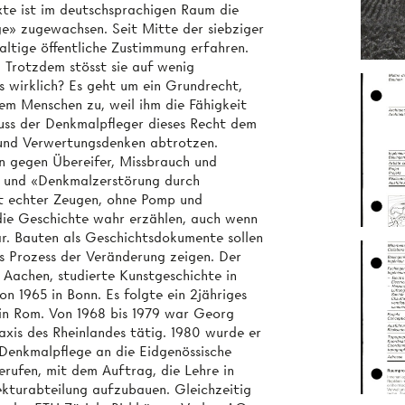
xte ist im deutschsprachigen Raum die
e» zugewachsen. Seit Mitte der siebziger
ltige öffentliche Zustimmung erfahren.
. Trotzdem stösst sie auf wenig
s wirklich? Es geht um ein Grundrecht,
em Menschen zu, weil ihm die Fähigkeit
muss der Denkmalpfleger dieses Recht dem
und Verwertungsdenken abtrotzen.
en gegen Übereifer, Missbrauch und
z und «Denkmalzerstörung durch
t echter Zeugen, ohne Pomp und
die Geschichte wahr erzählen, auch wenn
r. Bauten als Geschichtsdokumente sollen
ls Prozess der Veränderung zeigen. Der
Aachen, studierte Kunstgeschichte in
ion 1965 in Bonn. Es folgte ein 2jähriges
 in Rom. Von 1968 bis 1979 war Georg
axis des Rheinlandes tätig. 1980 wurde er
 Denkmalpflege an die Eidgenössische
erufen, mit dem Auftrag, die Lehre in
kturabteilung aufzubauen. Gleichzeitig