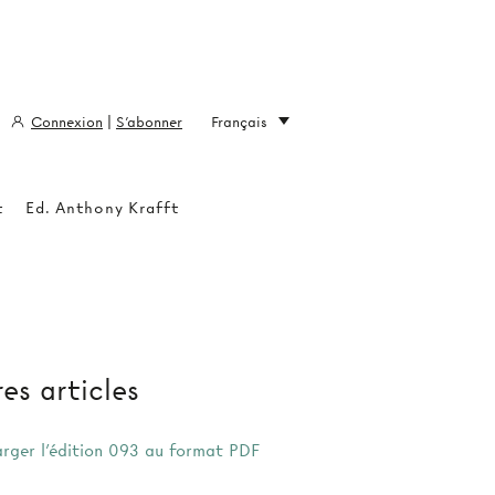
Connexion
|
S'abonner
Français
t
Ed. Anthony Krafft
es articles
arger l'édition 093 au format PDF