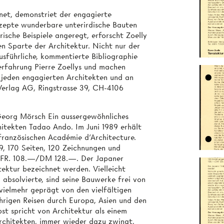
net, demonstriet der engagierte
nzepte wunderbare unterirdische Bauten
ische Beispiele angeregt, erforscht Zoelly
en Sparte der Architektur. Nicht nur der
usführliche, kommentierte Bibliographie
erfahrung Pierre Zoellys und machen
 jeden engagierten Architekten und an
 Verlag AG, Ringstrasse 39, CH-4106
Georg Mörsch Ein aussergewöhnliches
itekten Tadao Ando. Im Juni 1989 erhält
ranzösischen Académie d'Architecture.
, 170 Seiten, 120 Zeichnungen und
 SFR. 108.—/DM 128.—. Der Japaner
ektur bezeichnet werden. Vielleicht
 absolvierte, sind seine Bauwerke frei von
 vielmehr geprägt von den vielfältigen
hrigen Reisen durch Europa, Asien und den
st spricht von Architektur als einem
rchitekten, immer wieder dazu zwingt,