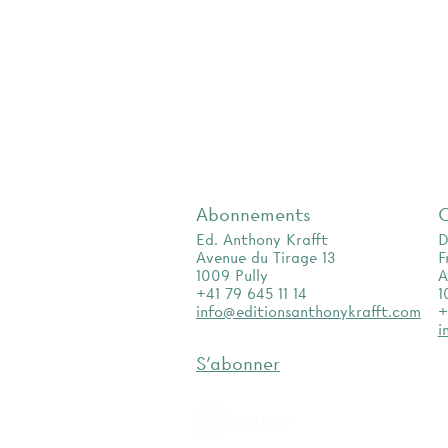
Abonnements
Ed. Anthony Krafft
D
Avenue du Tirage 13
F
1009 Pully
A
+41 79 645 11 14
1
info@editionsanthonykrafft.com
+
i
S'abonner