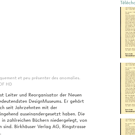
Téléch
tiquement et peu présenter des anomalies.
 PDF HD
st Leiter und Reorganisator der Neuen
edeutendsten DesignMuseums. Er gehört
ich seit Jahrzehnten mit der
eingehend auseinandergesetzt haben. Die
 in zahlreichen Büchern niedergelegt, von
en sind. Birkhäuser Verlag AG, Ringstrasse
.