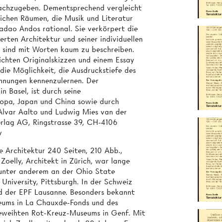
nachzugeben. Dementsprechend vergleicht
lichen Räumen, die Musik und Literatur
Tadao Andos rational. Sie verkörpert die
erten Architektur und seiner individuellen
 sind mit Worten kaum zu beschreiben.
ichten Originalskizzen und einem Essay
ie Möglichkeit, die Ausdruckstiefe des
chnungen kennenzulernen. Der
n Basel, ist durch seine
ropa, Japan und China sowie durch
Alvar Aalto und Ludwig Mies van der
rlag AG, Ringstrasse 39, CH-4106
y
he Architektur 240 Seiten, 210 Abb.,
oelly, Architekt in Zürich, war lange
 unter anderem an der Ohio State
University, Pittsburgh. In der Schweiz
d der EPF Lausanne. Besonders bekannt
eums in La Chauxde-Fonds und des
eweihten Rot-Kreuz-Museums in Genf. Mit