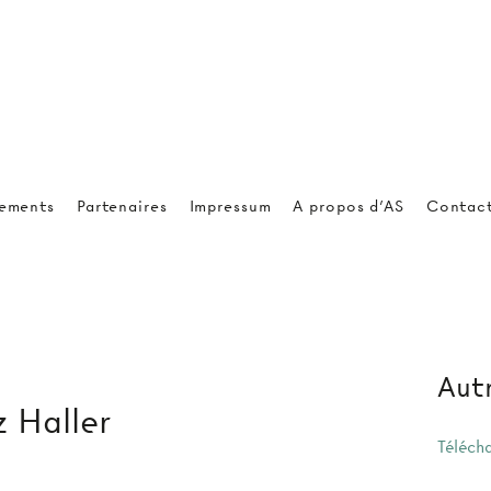
ements
Partenaires
Impressum
A propos d'AS
Contac
Autr
z Haller
Téléch