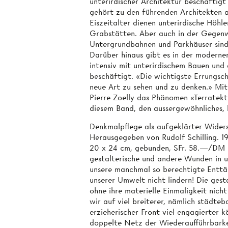
unterirdischer Architektur beschäftigt 
gehört zu den führenden Architekten 
Eiszeitalter dienen unterirdische Höhl
Grabstätten. Aber auch in der Gegenw
Untergrundbahnen und Parkhäuser sind 
Darüber hinaus gibt es in der moderne
intensiv mit unterirdischem Bauen und 
beschäftigt. «Die wichtigste Errungsc
neue Art zu sehen und zu denken.» Mi
Pierre Zoelly das Phänomen «Terratektu
diesem Band, den aussergewöhnliches, b
Denkmalpflege als aufgeklärter Wider
Herausgegeben von Rudolf Schilling. 19
20 x 24 cm, gebunden, SFr. 58.—/DM 6
gestalterische und andere Wunden in u
unsere manchmal so berechtigte Enttä
unserer Umwelt nicht lindern! Die ges
ohne ihre materielle Einmaligkeit nicht
wir auf viel breiterer, nämlich städteba
erzieherischer Front viel engagierter 
doppelte Netz der Wiederaufführbark