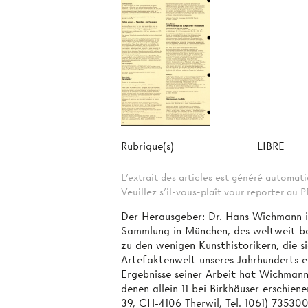
Rubrique(s)
LIBRE
L'extrait des articles est généré automa
Veuillez s'il-vous-plaît vour reporter au
Der Herausgeber: Dr. Hans Wichmann i
Sammlung in München, des weltweit b
zu den wenigen Kunsthistorikern, die s
Artefaktenwelt unseres Jahrhunderts 
Ergebnisse seiner Arbeit hat Wichmann
denen allein 11 bei Birkhäuser erschien
39, CH-4106 Therwil, Tel. 1061) 735300