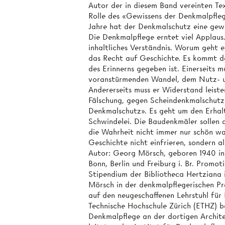
Autor der in diesem Band vereinten Te
Rolle des «Gewissens der Denkmalpfleg
Jahre hat der Denkmalschutz eine gewa
Die Denkmalpflege erntet viel Applaus
inhaltliches Verständnis. Worum geht e
das Recht auf Geschichte. Es kommt d
des Erinnerns gegeben ist. Einerseits 
voranstürmenden Wandel, dem Nutz- 
Andererseits muss er Widerstand leist
Fälschung, gegen Scheindenkmalschut
Denkmalschutz». Es geht um den Erhal
Schwindelei. Die Baudenkmäler sollen 
die Wahrheit nicht immer nur schön wa
Geschichte nicht einfrieren, sondern a
Autor: Georg Mörsch, geboren 1940 in 
Bonn, Berlin und Freiburg i. Br. Promot
Stipendium der Bibliotheca Hertziana
Mörsch in der denkmalpflegerischen Pr
auf den neugeschaffenen Lehrstuhl für
Technische Hochschule Zürich (ETHZ) b
Denkmalpflege an der dortigen Archite